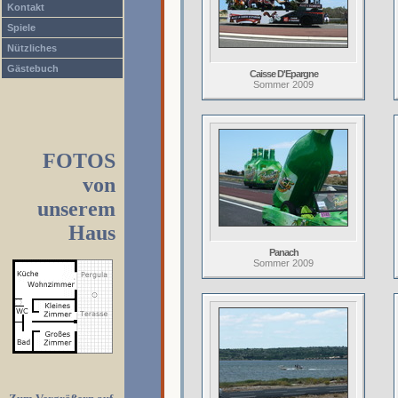
Kontakt
Spiele
Nützliches
Gästebuch
Caisse D'Epargne
Sommer 2009
FOTOS
von
unserem
Haus
Panach
Sommer 2009