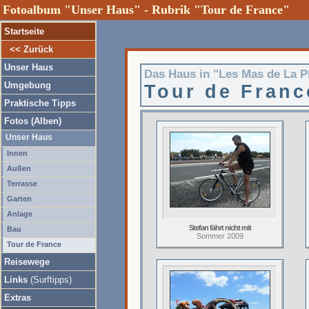
Fotoalbum "Unser Haus" - Rubrik "Tour de France"
Startseite
<< Zurück
Unser Haus
Das Haus in "Les Mas de La Pl
Umgebung
Tour de Franc
Praktische Tipps
Fotos (Alben)
Unser Haus
Innen
Außen
Terrasse
Garten
Anlage
Stefan fährt nicht mit
Bau
Sommer 2009
Tour de France
Reisewege
Links
(Surftipps)
Extras