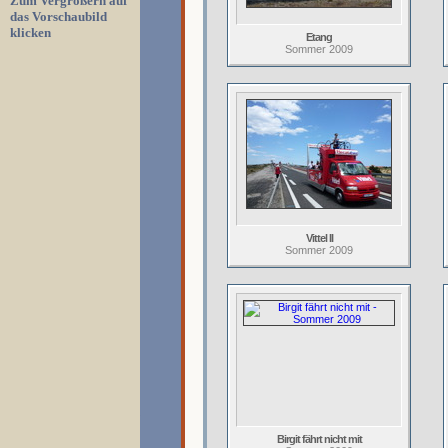
Zum Vergrößern auf
das Vorschaubild
klicken
Etang
Sommer 2009
Vittel II
Sommer 2009
Birgit fährt nicht mit