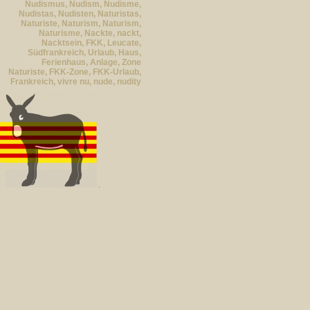
Nudismus, Nudism, Nudisme,
Nudistas, Nudisten, Naturistas,
Naturiste, Naturism, Naturism,
Naturisme, Nackte, nackt,
Nacktsein, FKK, Leucate,
Südfrankreich, Urlaub, Haus,
Ferienhaus, Anlage, Zone
Naturiste, FKK-Zone, FKK-Urlaub,
Frankreich, vivre nu, nude, nudity