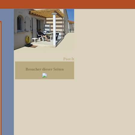
Post It
Besucher dieser Seiten