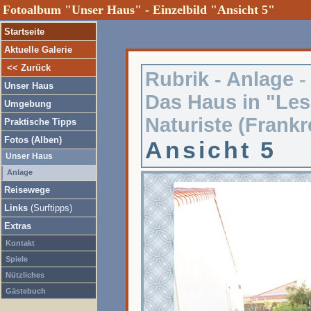
Fotoalbum "Unser Haus" - Einzelbild "Ansicht 5"
Startseite
Aktuelle Galerie
<< Zurück
Rubrik -
Anlage
-
Unser Haus
Das Haus in "Les
Umgebung
Naturiste (Frankr
Praktische Tipps
Fotos (Alben)
Ansicht 5
Unser Haus
Anlage
Reisewege
Links
(Surftipps)
Extras
Kontakt
Spiele
Nützliches
Gästebuch