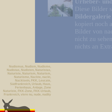
Urheber- und
Diese Bilder 
Bildergaleri
kopiert noch 
Bilder von na
nicht zu sehe
nichts an Extr
Nudismus, Nudism, Nudisme,
Nudistas, Nudisten, Naturistas,
Naturiste, Naturism, Naturism,
Naturisme, Nackte, nackt,
Nacktsein, FKK, Leucate,
Südfrankreich, Urlaub, Haus,
Ferienhaus, Anlage, Zone
Naturiste, FKK-Zone, FKK-Urlaub,
Frankreich, vivre nu, nude, nudity