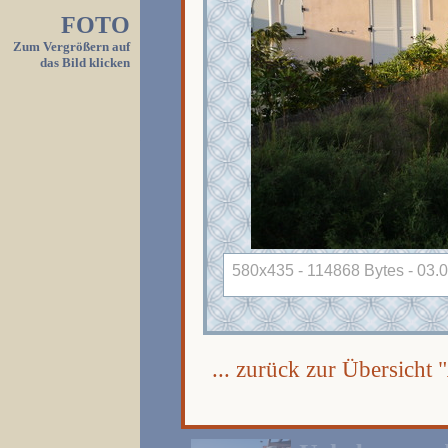
FOTO
Zum Vergrößern auf
das Bild klicken
580x435 - 114868 Bytes - 03.0
... zurück zur Übersicht "