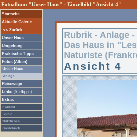
Fotoalbum "Unser Haus" - Einzelbild "Ansicht 4"
Startseite
Aktuelle Galerie
<< Zurück
Rubrik -
Anlage
-
Unser Haus
Das Haus in "Les
Umgebung
Naturiste (Frankr
Praktische Tipps
Fotos (Alben)
Ansicht 4
Unser Haus
Anlage
Reisewege
Links
(Surftipps)
Extras
Kontakt
Spiele
Nützliches
Gästebuch