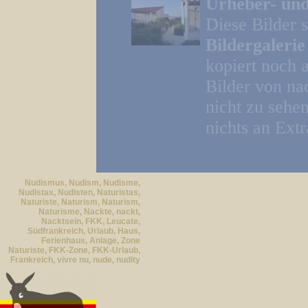
Urheber- und
Diese Bilder 
Bildergaleri
kopiert noch 
Bilder von na
nicht zu sehe
nichts an Extr
Nudismus, Nudism, Nudisme,
Nudistas, Nudisten, Naturistas,
Naturiste, Naturism, Naturism,
Naturisme, Nackte, nackt,
Nacktsein, FKK, Leucate,
Südfrankreich, Urlaub, Haus,
Ferienhaus, Anlage, Zone
Naturiste, FKK-Zone, FKK-Urlaub,
Frankreich, vivre nu, nude, nudity